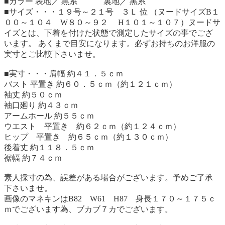
■カラー 表地／ 黒系 裏地／ 黒系
■サイズ・・・１９号～２１号 ３Ｌ 位 （ヌードサイズB１
００～１０４ W８０～９２ H１０１～１０７）ヌードサ
イズとは、下着を付けた状態で測定したサイズの事でござ
います。 あくまで目安になります。必ずお持ちのお洋服の
実寸とご比較下さいませ。
■実寸・・・肩幅 約４１．５ｃｍ
バスト 平置き 約６０．５ｃｍ（約１２１ｃｍ）
袖丈 約５０ｃｍ
袖口廻り 約４３ｃｍ
アームホール 約５５ｃｍ
ウエスト 平置き 約６２ｃｍ（約１２４ｃｍ）
ヒップ 平置き 約６５ｃｍ（約１３０ｃｍ）
後着丈 約１１８．５ｃｍ
裾幅 約７４ｃｍ
素人採寸の為、誤差がある場合がございます。予めご了承
下さいませ。
画像のマネキンはB82 W61 H87 身長１７０～１７５ｃ
ｍでございます為、ブカブ７カでございます。