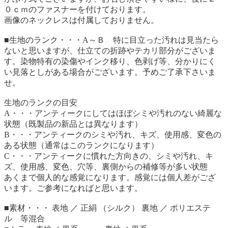
０ｃｍのファスナーを付けております。
画像のネックレスは付属しておりません。
■生地のランク・・・A～Ｂ 特に目立った汚れは見当たら
ないと思いますが、仕立ての折跡やテカリ部分がございま
す。染物特有の染傷やインク移り、色剥げ等、分かりにく
い見落としがある場合がございます。予めご了承下さいま
せ。
生地のランクの目安
A・・・アンティークにしてはほぼシミや汚れのない綺麗な
状態（既製品の新品とは異なります）
B・・・アンティークのシミや汚れ、キズ、使用感、変色の
ある状態（通常はこのランクになります）
C・・・アンティークに慣れた方向きの、シミや汚れ、キ
ズ、使用感、変色、穴等、裏側からの補修等が多い状態
あくまで個人的な感覚になります。感覚には個人差がござ
います。ご参考になればと思います。
■素材・・・ 表地 ／ 正絹 （シルク） 裏地 ／ ポリエステ
ル 等混合