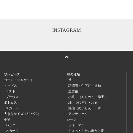
INSTAGRAM
ワンピース
布の種類
コート・ジャケット
帯
トップス
訪問着・付下げ・振袖
ベスト
黒留袖
ブラウス
小紋 （ちりめん・綸子）
ボトムス
紬（つむぎ）・お召
スカート
銘仙（めいせん）・絣
大きなサイズ（3L〜7L）
アンティーク
小物
シーン
バッグ
フォーマル
スカーフ
ちょっとしたお出かけ用