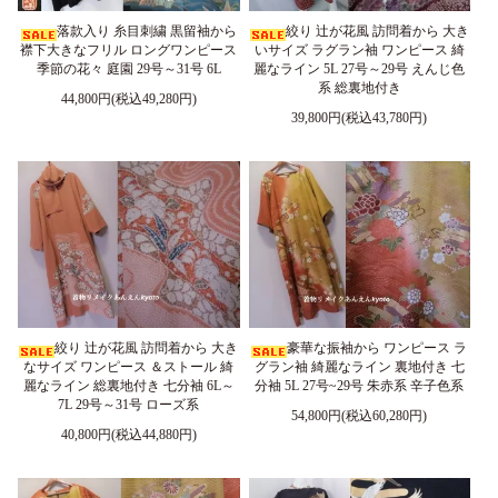
落款入り 糸目刺繍 黒留袖から
絞り 辻が花風 訪問着から 大き
襟下大きなフリル ロングワンピース
いサイズ ラグラン袖 ワンピース 綺
季節の花々 庭園 29号～31号 6L
麗なライン 5L 27号～29号 えんじ色
系 総裏地付き
44,800円(税込49,280円)
39,800円(税込43,780円)
絞り 辻が花風 訪問着から 大き
豪華な振袖から ワンピース ラ
なサイズ ワンピース ＆ストール 綺
グラン袖 綺麗なライン 裏地付き 七
麗なライン 総裏地付き 七分袖 6L～
分袖 5L 27号~29号 朱赤系 辛子色系
7L 29号～31号 ローズ系
54,800円(税込60,280円)
40,800円(税込44,880円)