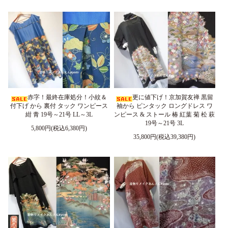
赤字！最終在庫処分！小紋＆
更に値下げ！京加賀友禅 黒留
付下げ から 裏付 タック ワンピース
袖から ピンタック ロングドレス ワ
紺 青 19号～21号 LL～3L
ンピース & ストール 椿 紅葉 菊 松 萩
19号～21号 3L
5,800円(税込6,380円)
35,800円(税込39,380円)