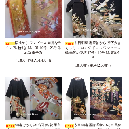
振袖から ワンピース 綺麗なラ
糸目刺繍 黒留袖から 襟下大き
イン 裏地付き LL～3L 19号～23号 朱
なフリル ロング ドレス ワンピース
赤系 辛子系
鶴 季節の花柄 17号～19号 LL 裏地付
き
46,800円(税込51,480円)
38,800円(税込42,680円)
刺繍 ぼかし染 扇面 鶴 花 黒留
糸目刺繍 雪輪 季節の花々 黒留