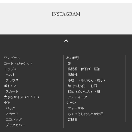
INSTAGRAM
ワンピース
布の種類
コート・ジャケット
帯
トップス
訪問着・付下げ・振袖
ベスト
黒留袖
ブラウス
小紋 （ちりめん・綸子）
ボトムス
紬（つむぎ）・お召
スカート
銘仙（めいせん）・絣
大きなサイズ（3L〜7L）
アンティーク
小物
シーン
バッグ
フォーマル
スカーフ
ちょっとしたお出かけ用
エコバッグ
普段着
ブックカバー