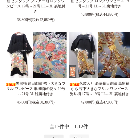
袖 ピンタック フレアー袖 ロングワ
袖 ピンタック ロングワンピース 19
ンピース 19号～21号 LL～3L 裏地付
号～21号 LL～3L 裏地付き
き
40,800円(税込44,880円)
38,800円(税込42,680円)
黒留袖 糸目刺繍 襟下大きなフ
落款入り 豪華糸目刺繍 黒留袖
リル ワンピース 車 季節の花々 19号
から 襟下大きなフリル ワンピース
～21号 3L 総裏地付き
熨斗柄 17号～19号 LL～3L 裏地付き
45,800円(税込50,380円)
42,800円(税込47,080円)
全17件中 1-12件