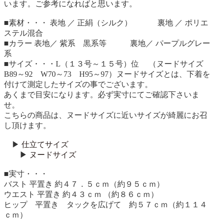
います。ご参考になればと思います。
■素材・・・ 表地 ／ 正絹（シルク） 裏地 ／ ポリエ
ステル混合
■カラー 表地／ 紫系 黒系等 裏地／ パープルグレー
系
■サイズ・・・L（１３号～１５号）位 （ヌードサイズ
B89～92 W70～73 H95～97）ヌードサイズとは、下着を
付けて測定したサイズの事でございます。
あくまで目安になります。必ず実寸にてご確認下さいま
せ。
こちらの商品は、ヌードサイズに近いサイズが綺麗にお召
し頂けます。
▶︎
仕立てサイズ
▶︎
ヌードサイズ
■実寸・・・
バスト 平置き 約４７．５ｃｍ（約９５ｃｍ）
ウエスト 平置き 約４３ｃｍ （約８６ｃｍ）
ヒップ 平置き タックを広げて 約５７ｃｍ（約１１４
ｃｍ）