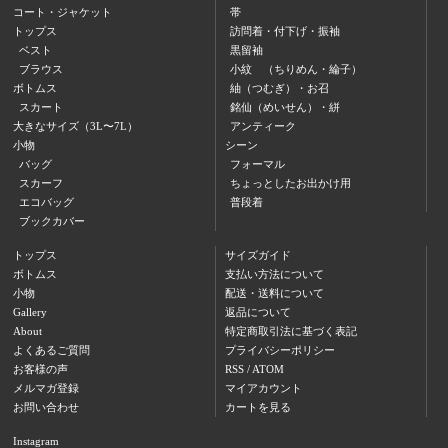
コート・ジャケット
帯
トップス
訪問着・付下げ・振袖
ベスト
黒留袖
ブラウス
小紋 （ちりめん・綸子）
ボトムス
紬（つむぎ）・お召
スカート
銘仙（めいせん）・絣
大きなサイズ（3L〜7L）
アンティーク
小物
シーン
バッグ
フォーマル
スカーフ
ちょっとしたお出かけ用
エコバッグ
普段着
ブックカバー
トップス
サイズガイド
ボトムス
支払い方法について
小物
配送・送料について
Gallery
返品について
About
特定商取引法に基づく表記
よくあるご質問
プライバシーポリシー
お客様の声
RSS
/
ATOM
メルマガ登録
マイアカウント
お問い合わせ
カートを見る
Instagram