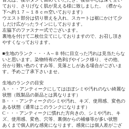
ており、さりげなく肌が見える様に致しました。（襟から
下へ約１７～１８ｃｍ空いております）
ウエスト部分は切り替えを入れ、スカートは裾にかけて少
しだけ広がったラインにしております。
左脇下のファスナー式でございます。
裏地を付けて二枚仕立てにしておりますので、お召し頂き
やすくなっております。
■生地のランク・・・A～Ｂ 特に目立った汚れは見当たらな
いと思います。染物特有の色剥げやインク移り、その他、
分かり難い色のくすみ等、見落としがある場合がございま
す。予めご了承下さいませ。
生地のランクの目安
A・・・アンティークにしてはほぼシミや汚れのない綺麗な
状態（既製品の新品とは異なります）
B・・・アンティークのシミや汚れ、キズ、使用感、変色の
ある状態（通常はこのランクになります）
C・・・アンティークに慣れた方向きの、シミや汚れ、キ
ズ、使用感、変色、穴等、裏側からの補修等が多い状態
あくまで個人的な感覚になります。感覚には個人差がござ