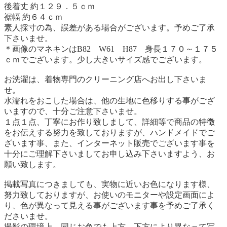
後着丈 約１２９．５ｃｍ
裾幅 約６４ｃｍ
素人採寸の為、誤差がある場合がございます。予めご了承
下さいませ。
＊画像のマネキンはB82 W61 H87 身長１７０～１７５
ｃｍでございます。少し大きいサイズ感でございます。
お洗濯は、着物専門のクリーニング店へお出し下さいま
せ。
水濡れをおこした場合は、他の生地に色移りする事がござ
いますので、十分ご注意下さいませ。
１点１点、丁寧にお作り致しまして、詳細等で商品の特徴
をお伝えする努力を致しておりますが、ハンドメイドでご
ざいます事、また、インターネット販売でございます事を
十分にご理解下さいましてお申し込み下さいますよう、お
願い致します。
掲載写真につきましても、実物に近いお色になります様、
努力致しておりますが、お使いのモニターや設定画面によ
り、色が異なって見える事がございます事を予めご了承く
ださいませ。
撮影の環境上、同じお色でも上方、下方により異なって写