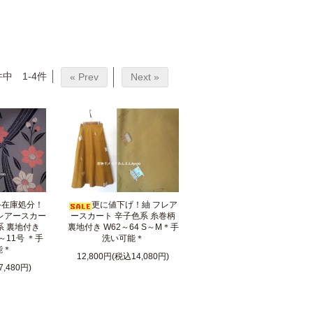
件中 1-4件
« Prev
Next »
終在庫処分！
更に値下げ！紬 フレア
レアースカー
ースカート 辛子色系 糸巻柄
系 裏地付き
裏地付き W62～64 S～M＊手
号～11号 ＊手
洗い可能＊
能＊
12,800円(税込14,080円)
7,480円)