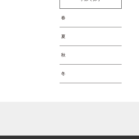
春
夏
秋
冬