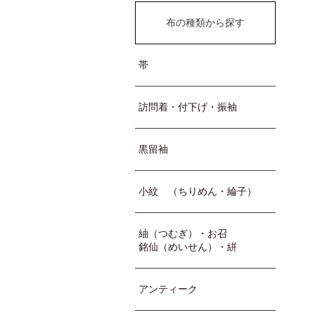
布の種類から探す
帯
訪問着・付下げ・振袖
黒留袖
小紋 （ちりめん・綸子）
紬（つむぎ）・お召
銘仙（めいせん）・絣
アンティーク