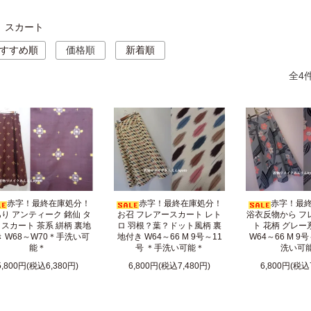
スカート
すすめ順
価格順
新着順
全4
赤字！最終在庫処分！
赤字！最終在庫処分！
赤字！最
り アンティーク 銘仙 タ
お召 フレアースカート レト
浴衣反物から フ
スカート 茶系 絣柄 裏地
ロ 羽根？葉？ドット風柄 裏
ト 花柄 グレー
 W68～W70＊手洗い可
地付き W64～66 M 9号～11
W64～66 M 9
能＊
号 ＊手洗い可能＊
洗い可
5,800円(税込6,380円)
6,800円(税込7,480円)
6,800円(税込